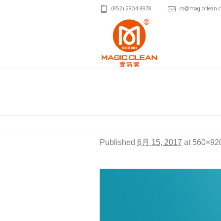
(852) 2904 8878
cs@magicclean.
4C_Constancy
Published
6月 15, 2017
at 560×92