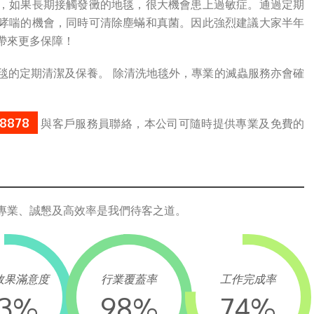
，如果長期接觸發黴的地毯，很大機會患上過敏症。通過定期
哮喘的機會，同時可清除塵蟎和真菌。因此強烈建議大家半年
帶來更多保障！
毯的定期清潔及保養。 除清洗地毯外，專業的滅蟲服務亦會確
 8878
與客戶服務員聯絡，本公司可隨時提供專業及免費的
專業、誠懇及高效率是我們待客之道。
效果滿意度
行業覆蓋率
工作完成率
3
%
98
%
100
%