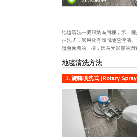
地毯清洗主要歸納為兩種，第一種
抽洗式，適用於有頑固地毯污漬。
毯會像新的一樣，因為受影響的因
地毯清洗方法
1. 旋轉噴洗式 (Rotary Spray