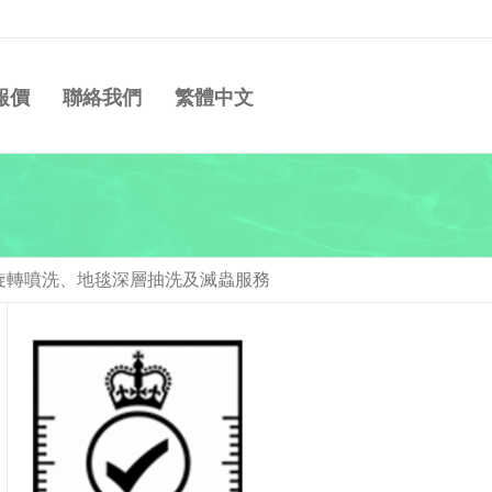
報價
聯絡我們
繁體中文
旋轉噴洗、地毯深層抽洗及滅蟲服務