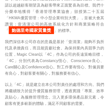
諾以超越顧客期望及為顧客帶來正面驚喜為目標。我們十
分榮幸地獲得「香港管理專業協會」頒授第二十五屆
「HKMA優質管理：中小型企業特別大獎」，並被大會其
讚賞：壹清潔公司的高效系統化方針和商業策略符合
鮑德里奇國家質量獎
「
」的標準。
我們深信本公司存在的意義是基於「壹清潔」能夠不負所
托及承擔責任，而且能貢獻社會。為保持業內具競爭力的
位置，Magic Clean以「4C」作為公司的長遠策略目標，
「4C」分別代表為Constancy恆心、Conscience良心、
Care關心及Confidence信心。對工作要有恆心、對僱員要
有良心，對顧客要有關心，對服務要有信心。
以上「4C」就是建立在本公司對責任的處理和方向。我們
將繼續致力於提升優質服務管理，透過實踐「專業、效率
及貼心」為服務管理理念。注入更多環保產品新元素，令
顧客有更多嶄新的體驗，滿足不同顧客的需要。