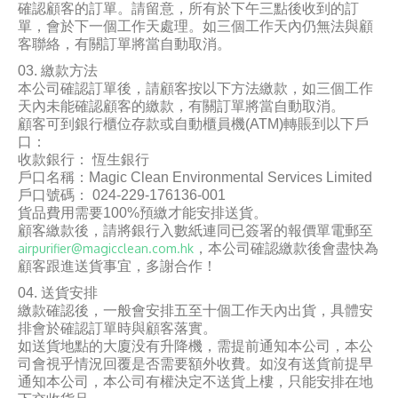
確認顧客的訂單。請留意，所有於下午三點後收到的訂
單，會於下一個工作天處理。如三個工作天內仍無法與顧
客聯絡，有關訂單將當自動取消。
繳款方法
本公司確認訂單後，請顧客按以下方法繳款，如三個工作
天內未能確認顧客的繳款，有關訂單將當自動取消。
顧客可到銀行櫃位存款或自動櫃員機(ATM)轉賬到以下戶
口：
收款銀行： 恆生銀行
戶口名稱：Magic Clean Environmental Services Limited
戶口號碼： 024-229-176136-001
貨品費用需要100%預繳才能安排送貨。
顧客繳款後，請將銀行入數紙連同已簽署的報價單電郵至
airpurifier@magicclean.com.hk
，本公司確認繳款後會盡快為
顧客跟進送貨事宜，多謝合作！
送貨安排
繳款確認後，一般會安排五至十個工作天內出貨，具體安
排會於確認訂單時與顧客落實。
如送貨地點的大廈没有升降機，需提前通知本公司，本公
司會視乎情況回覆是否需要額外收費。如沒有送貨前提早
通知本公司，本公司有權決定不送貨上樓，只能安排在地