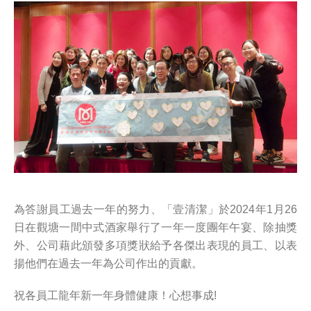
為答謝員工過去一年的努力、「壹清潔」於2024年1月26
日在觀塘一間中式酒家舉行了一年一度團年午宴、除抽獎
外、公司藉此頒發多項獎狀給予各傑出表現的員工、以表
揚他們在過去一年為公司作出的貢獻。
祝各員工龍年新一年身體健康！心想事成!