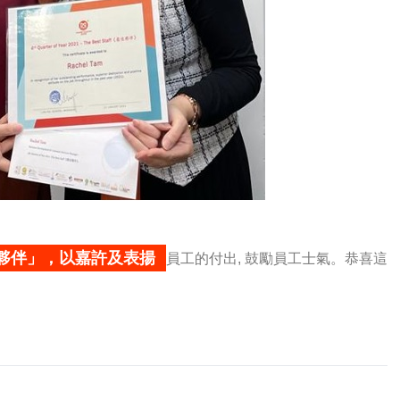
夥伴」，以嘉許及表揚
員工的付出, 鼓勵員工士氣。恭喜這