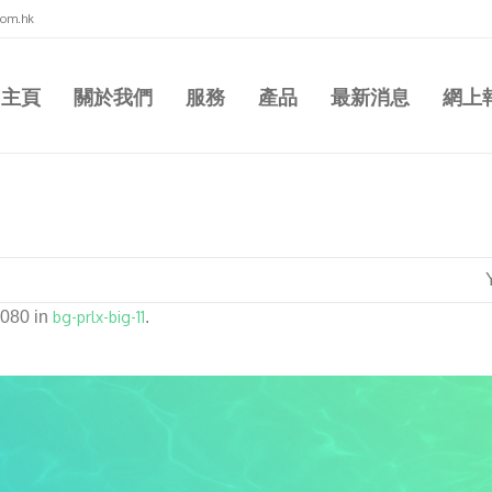
com.hk
主頁
關於我們
服務
產品
最新消息
網上
080 in
bg-prlx-big-11
.