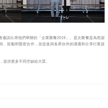
教勵行會邀請出席他們舉辦的「企業聚餐2019」。是次聚餐是為答謝
持、鼓勵和緊密合作，並促進與各界伙伴的溝通和分享行業資
作，提供更多不同空缺給大眾。