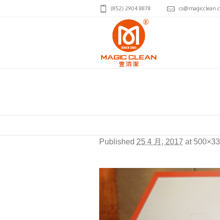
(852) 2904 8878
cs@magicclean.
Community_Award_201
Published
25 4 月, 2017
at 500×33