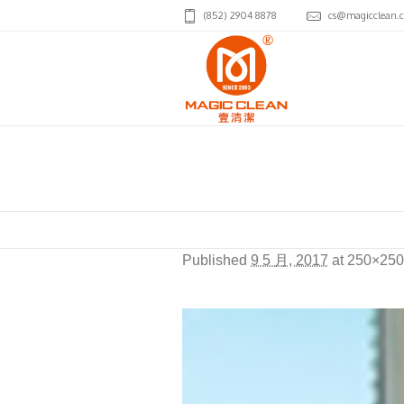
(852) 2904 8878
cs@magicclean.
box3
Published
9 5 月, 2017
at 250×250