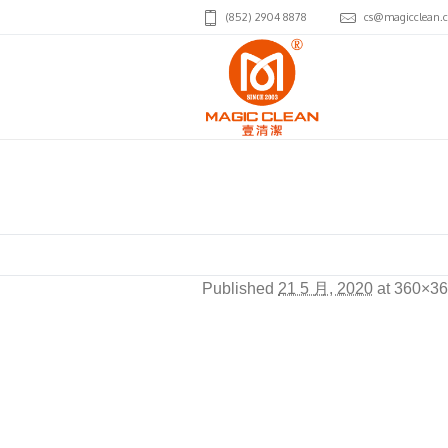
(852) 2904 8878
cs@magicclean.
cnbc2_logo
Published
21 5 月, 2020
at 360×36