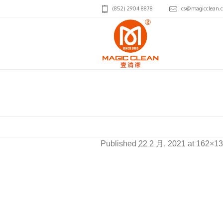
(852) 2904 8878
cs@magicclean.
Jnto
Published
22 2 月, 2021
at 162×13