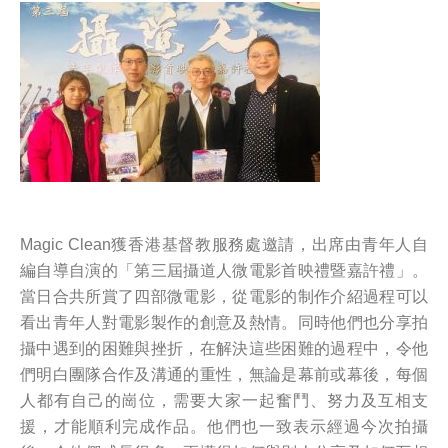
Magic Clean獲香港基督教服務處邀請，出席由青年人自
編自導自演的「第三屆攝道人微電影首映禮暨嘉許禮」。
當日合共所賞了四部微電影，從電影的制作介紹過程可以
看出青年人對電影製作的創意及熱情。同時他們也分享拍
攝中遇到的困難與挫折，在解決這些困難的過程中，令他
們明白團隊合作及溝通的重性，無論是幕前或幕後，每個
人都有自己的崗位，需要大家一起奮鬥、努力及互相支
援，才能順利完成作品。他們也一致表示經過今次拍攝