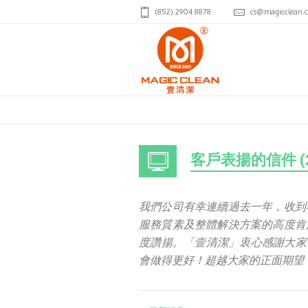
(852) 2904 8878
cs@magicclean.
客戶表揚的信件 (2
我們公司有幸連續過去一年，收到
服務質素及整體解決方案的高度肯
度讚揚。「壹清潔」衷心感謝大家
會做得更好！超越大家的正面期望