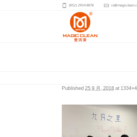
(852) 2904 8878
cs@magicclean.
Sep_Birthday
Published
25 9 月, 2018
at 1334×4