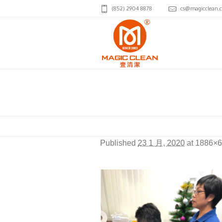
(852) 2904 8878
cs@magicclean.
combo
Published
23 1 月, 2020
at 1886×6